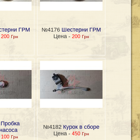
стерни ГРМ
№4176
Шестерни ГРМ
-
Цена -
200
200
Грн
Грн
0
Пробка
№4182
Курок в сборе
насоса
Цена -
450
Грн
-
100
Грн