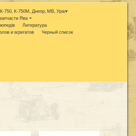
К-750, К-750М, Днепр, МВ, Урал
запчасти Ява
мопедів
Литература
злов и агрегатов
Черный список