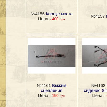
№4156
Корпус моста
№4157
Цена -
400
Грн
№4161
Выжим
№4162
сцепления
сидения Sim
Цена -
Цена -
150
Грн