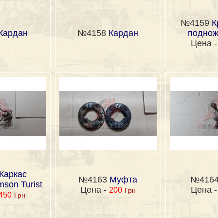
№4159
К
Кардан
№4158
Кардан
поднож
Цена 
Каркас
№4163
Муфта
№416
son Turist
Цена -
Цена 
200
Грн
450
Грн