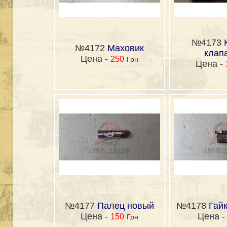
№4173
№4172
Маховик
клап
Цена -
250
Грн
Цена -
№4177
Палец новый
№4178
Гай
Цена -
Цена 
150
Грн