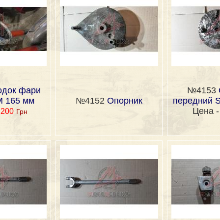
одок фари
№4153
 165 мм
№4152
Опорник
передний S
Цена 
1200
Грн