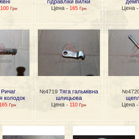
івні
гідравліки вилки
дем
Цена -
Цена 
1100
165
Грн
Грн
8
Ричаг
№4719
Тяга гальмівна
№472
я колодок
шлицьова
щеп
Цена -
Цена 
165
110
Грн
Грн