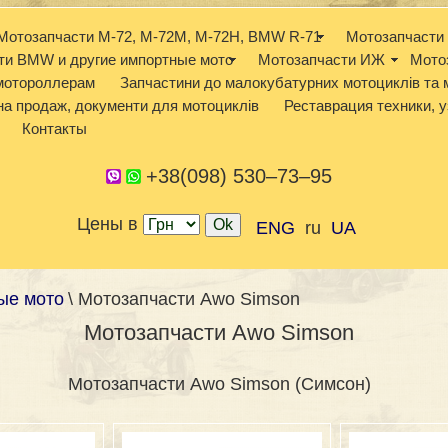
Мотозапчасти М-72, М-72М, М-72Н, BMW R-71
Мотозапчасти 
ти BMW и другие импортные мото
Мотозапчасти ИЖ
Мото
 мотороллерам
Запчастини до малокубатурних мотоциклів та 
а продаж, документи для мотоциклів
Реставрация техники, у
Контакты
+38(098) 530–73–95
Цены в
ENG
ru
UA
ые мото
\ Мотозапчасти Awo Simson
Мотозапчасти Awo Simson
Мотозапчасти Awo Simson (Симсон)