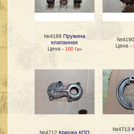
№4189
Пружина
№419
клапанная
Цена -
Цена -
100
Грн
№4713
№4712
Кришка КПП