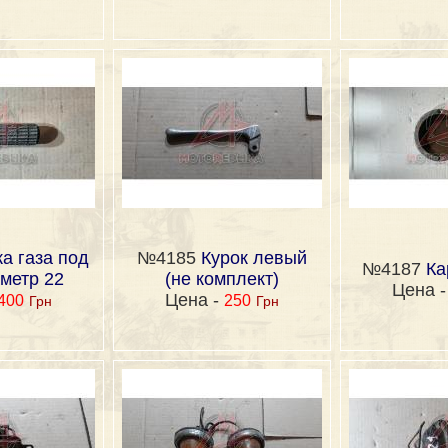
а газа под
№4185
Курок левый
№4187
Ка
метр 22
(не комплект)
Цена 
Цена -
400
250
Грн
Грн