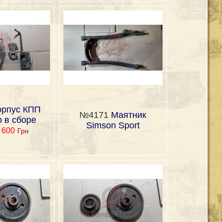
орпус КПП
№4171
Маятник
о в сборе
Simson Sport
-
600
Грн