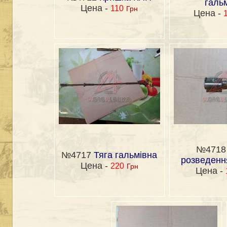
гальм
Цена -
110
Грн
Цена -
№471
№4717
Тяга гальмівна
розведенн
Цена -
220
Грн
Цена -