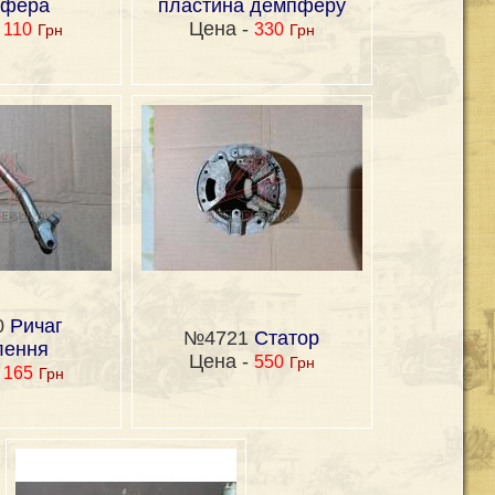
пфера
пластина демпферу
-
Цена -
110
330
Грн
Грн
0
Ричаг
№4721
Статор
лення
Цена -
550
Грн
-
165
Грн