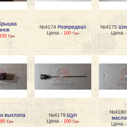
Крышка
№4174
Розпредвал
№4175
Ше
анов
Цена -
Цена 
100
Грн
150
Грн
№418
ки выхлопа
№4179
Щуп
масло
-
Цена -
80
100
Грн
Грн
Цена 