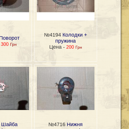
№4194
Колодки +
Поворот
пружина
-
300
Грн
Цена -
200
Грн
5
Шайба
№4716
Нижня