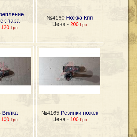
репление
№4160
Ножка Кпп
ек пара
Цена -
200
Грн
-
120
Грн
4
Вилка
№4165
Резинки ножек
-
Цена -
100
100
Грн
Грн