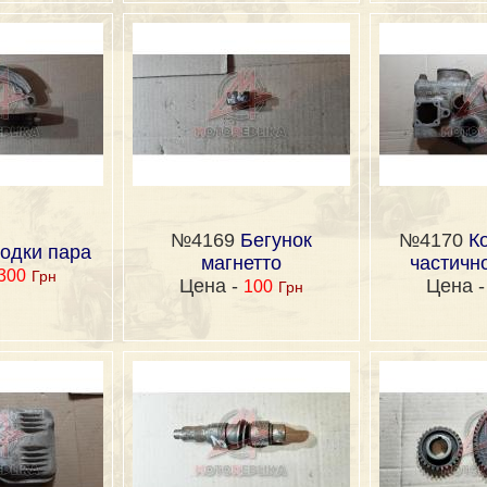
№4169
Бегунок
№4170
К
одки пара
магнетто
частичн
300
Грн
Цена -
Цена 
100
Грн