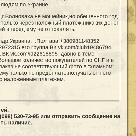
людям по Украине.
,г.Волноваха не мошейник,но обещенного год
 только через наложный платеж,никаких денег
ей вперед ему не отправлять.
др,Украина, г.Полтава +380981148352
972315 его группа ВК vk.com/club19486794
 ВК vk.com/id22618895 ,давно в теме
большое количество покупателей по СНГ и в
заказ не соответствующий фото в "хламном"
ему только по предоплате,получать от него
ко наложенным платежем.
ей.
(098) 530-73-95 или отправить сообщение на
ть наличие.