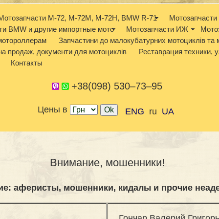
Мотозапчасти М-72, М-72М, М-72Н, BMW R-71
Мотозапчасти 
ти BMW и другие импортные мото
Мотозапчасти ИЖ
Мото
 мотороллерам
Запчастини до малокубатурних мотоциклів та 
а продаж, документи для мотоциклів
Реставрация техники, у
Контакты
+38(098) 530–73–95
Цены в
ENG
ru
UA
Внимание, мошенники!
ие:
аферисты, мошенники, кидалы и прочие неад
Гончар Валерий Григорье