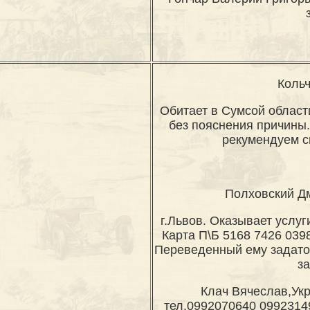
Кольч
Обитает в Сумсой области
без пояснения причины.
рекумендуем с
Полховский Дм
г.Львов. Оказывает услу
Карта П\Б 5168 7426 0398
Переведенный ему задаток
з
Клач Вячеслав,Укр
тел.0992070640 0992314