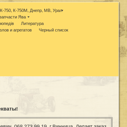
К-750, К-750М, Днепр, МВ, Урал
запчасти Ява
мопедів
Литература
злов и агрегатов
Черный список
екваты
!
вич. 068 273 99 19. г.Винница. Делает заказ