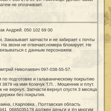
затем не оплачивает.
ак Андрей. 050 102 69 00
. Заказывает запчасти и не забирает с почты
 На звони не отвечает,номера блокирует. Не
вязываться с данным персонажем.
итрий Николаевич 097-038-55-57.
ги по подготовке и гальваническому покрытию
 3879 на имя Козачук Т.П. . Мошенник и плут.
 не вернул. Запчасти вернул спустя 3 месяца
адержки без покрытия.
аина, г.Карловка , Полтавская область
941 0685035178 должен деньги и з\ч многим