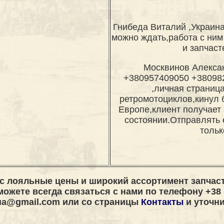
Гнибеда Виталий ,Украина
можно ждать,работа с ним
и запчаст
Москвинов Алексан
+380957409050 +380982
,личная страница
ретромотоциклов,кинул 
Европе,клиент получает 
состоянии.Отправлять 
толь
ас лояльные цены и широкий ассортимент запчаст
 можете всегда связаться с нами по телефону +38 
.ua@gmail.com
или со страницы
Контакты
и уточни