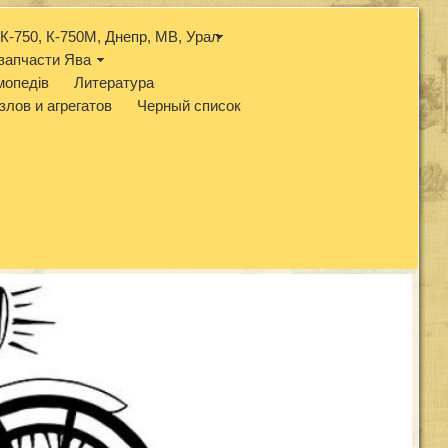
К-750, К-750М, Днепр, МВ, Урал
запчасти Ява
мопедів
Литература
злов и агрегатов
Черный список