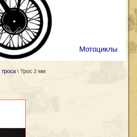
Мотоциклы
, троса
\ Трос 2 мм