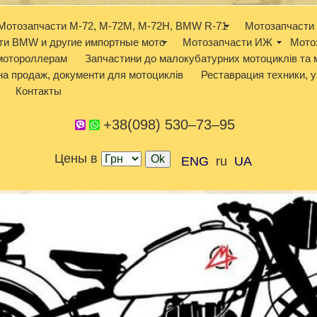
Мотозапчасти М-72, М-72М, М-72Н, BMW R-71
Мотозапчасти 
ти BMW и другие импортные мото
Мотозапчасти ИЖ
Мото
 мотороллерам
Запчастини до малокубатурних мотоциклів та 
а продаж, документи для мотоциклів
Реставрация техники, у
Контакты
+38(098) 530–73–95
Цены в
ENG
ru
UA